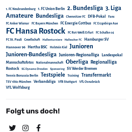
2. Bundesliga
3. Liga
1. FC Union Berlin
1. FC Neubrandenburg
Amateure
Bundesliga
DFB-Pokal
Chemnitzer FC
Fans
FC Energie Cottbus
FC Anker Wismar
FC Bayern München
FC Erzgebirge Aue
FC Hansa Rostock
FC Rot-Weiß Erfurt
FC Schalke 04
Hamburger SV
FC St. Pauli
Gesellschaft
Hallenturniere
Hallescher FC
Junioren
Hertha BSC
Hannover 96
Holstein Kiel
Junioren-Bundesliga
Junioren-Regionalliga
Landespokal
Oberliga
Regionalliga
Mannschaftsfotos
Nationalmannschaft
Rostock
SV Werder Bremen
SG Dynamo Dresden
Sponsoring
Testspiele
Transfermarkt
Tennis Borussia Berlin
Training
Verbandsliga
TSV 1860 München
VfB Stuttgart
VfL Osnabrück
VfL Wolfsburg
Folgt uns doch!